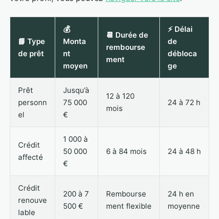
💰
⚡ Délai
📆 Durée de
📘 Type
Monta
de
rembourse
de prêt
nt
débloca
ment
moyen
ge
Prêt
Jusqu’à
12 à 120
personn
75 000
24 à 72 h
mois
el
€
1 000 à
Crédit
50 000
6 à 84 mois
24 à 48 h
affecté
€
Crédit
200 à 7
Rembourse
24 h en
renouve
500 €
ment flexible
moyenne
lable